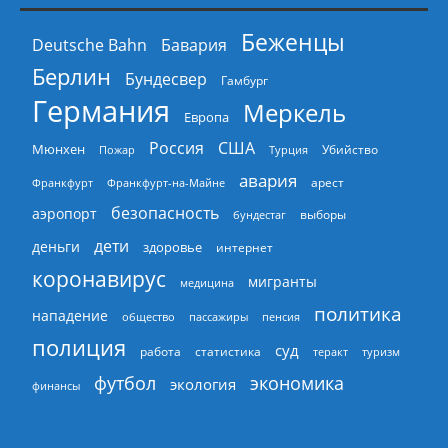
Беженцы
Deutsche Bahn
Бавария
Берлин
Бундесвер
Гамбург
Германия
Меркель
Европа
Россия
США
Мюнхен
Пожар
Турция
Убийство
авария
арест
Франкфурт
Франкфурт-на-Майне
безопасность
аэропорт
выборы
бундестаг
дети
деньги
здоровье
интернет
коронавирус
мигранты
медицина
политика
нападение
общество
пассажиры
пенсия
полиция
суд
работа
статистика
теракт
туризм
экономика
футбол
экология
финансы