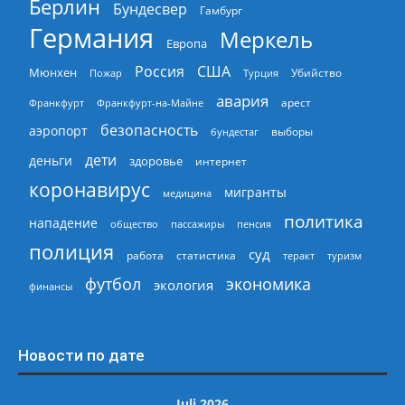
Берлин
Бундесвер
Гамбург
Германия
Меркель
Европа
Россия
США
Мюнхен
Пожар
Турция
Убийство
авария
арест
Франкфурт
Франкфурт-на-Майне
безопасность
аэропорт
выборы
бундестаг
дети
деньги
здоровье
интернет
коронавирус
мигранты
медицина
политика
нападение
общество
пассажиры
пенсия
полиция
суд
работа
статистика
теракт
туризм
экономика
футбол
экология
финансы
Новости по дате
Juli 2026