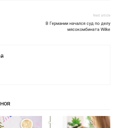
Next article
В Германии начался суд по делу
мясокомбината Wilke
ий
THOR