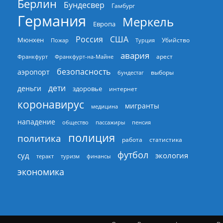
Берлин
Бундесвер
Гамбург
Германия
Меркель
Европа
Россия
США
Мюнхен
Пожар
Турция
Убийство
авария
арест
Франкфурт
Франкфурт-на-Майне
безопасность
аэропорт
выборы
бундестаг
дети
деньги
здоровье
интернет
коронавирус
мигранты
медицина
нападение
общество
пассажиры
пенсия
полиция
политика
работа
статистика
футбол
суд
экология
теракт
туризм
финансы
экономика