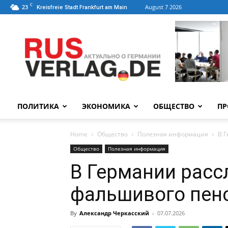
C
23
August 7 2026
Kreisfreie Stadt Frankfurt am Main
ПОЛИТИКА
ЭКОНОМИКА
ОБЩЕСТВО
ПР
Home
Общество
Полезная информация
В 
Общество
Полезная информация
В Германии расс
фальшивого пен
By
Александр Черкасский
-
07.07.2026