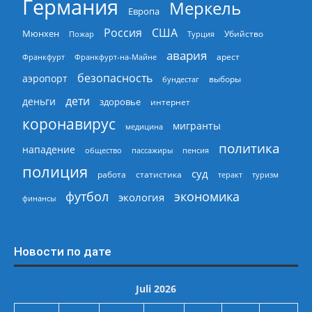
Германия
Меркель
Европа
Россия
США
Мюнхен
Пожар
Турция
Убийство
авария
арест
Франкфурт
Франкфурт-на-Майне
безопасность
аэропорт
выборы
бундестаг
дети
деньги
здоровье
интернет
коронавирус
мигранты
медицина
политика
нападение
общество
пассажиры
пенсия
полиция
суд
работа
статистика
теракт
туризм
экономика
футбол
экология
финансы
Новости по дате
Juli 2026