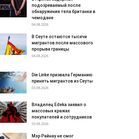
подозреваемый после
обнаружения тела британки в
чемодане
04.08.2026
В Сеуте остаются тысячи
мигрантов после массового
прорыва границы
04.08.2026
Die Linke призвала Германию
принять мигрантов из Сеуты
03.08.2026
Владелец Edeka заявил о
массовых кражах
покупателей и сотрудников
03.08.2026
Мэр Райнау не смог