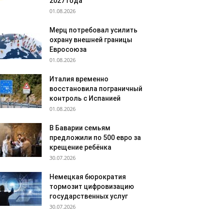
2027 года
01.08.2026
Мерц потребовал усилить
охрану внешней границы
Евросоюза
01.08.2026
Италия временно
восстановила пограничный
контроль с Испанией
01.08.2026
В Баварии семьям
предложили по 500 евро за
крещение ребёнка
30.07.2026
Немецкая бюрократия
тормозит цифровизацию
государственных услуг
30.07.2026