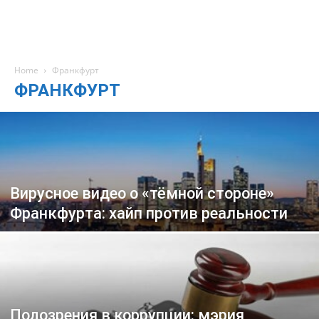
Home
Франкфурт
ФРАНКФУРТ
Вирусное видео о «тёмной стороне»
Франкфурта: хайп против реальности
Подозрения в коррупции: мэрия