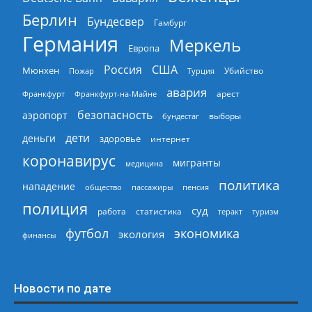
Берлин
Бундесвер
Гамбург
Германия
Меркель
Европа
Россия
США
Мюнхен
Пожар
Турция
Убийство
авария
арест
Франкфурт
Франкфурт-на-Майне
безопасность
аэропорт
выборы
бундестаг
дети
деньги
здоровье
интернет
коронавирус
мигранты
медицина
политика
нападение
общество
пассажиры
пенсия
полиция
суд
работа
статистика
теракт
туризм
экономика
футбол
экология
финансы
Новости по дате