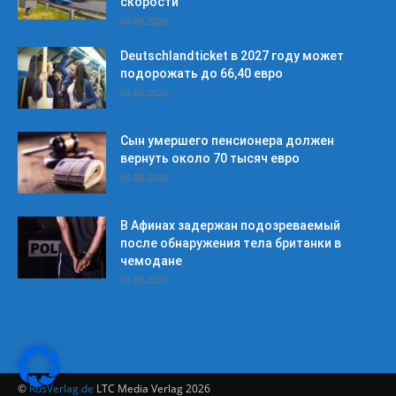
скорости
04.08.2026
Deutschlandticket в 2027 году может
подорожать до 66,40 евро
04.08.2026
Сын умершего пенсионера должен
вернуть около 70 тысяч евро
04.08.2026
В Афинах задержан подозреваемый
после обнаружения тела британки в
чемодане
04.08.2026
©
RusVerlag.de
LTC Media Verlag 2026