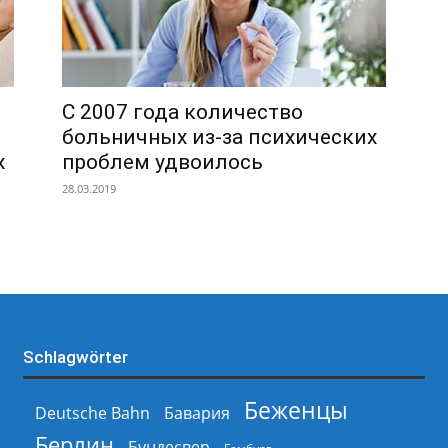
С 2007 года количество
больничных из-за психических
х
проблем удвоилось
28.03.2019
Schlagwörter
Беженцы
Deutsche Bahn
Бавария
Берлин
Бундесвер