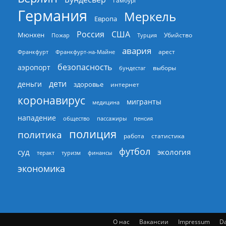
Гамбург
Германия
Меркель
Европа
Россия
США
Мюнхен
Пожар
Турция
Убийство
авария
арест
Франкфурт
Франкфурт-на-Майне
безопасность
аэропорт
выборы
бундестаг
дети
деньги
здоровье
интернет
коронавирус
мигранты
медицина
нападение
общество
пассажиры
пенсия
полиция
политика
работа
статистика
футбол
суд
экология
теракт
туризм
финансы
экономика
О нас
Вакансии
Impressum
Da