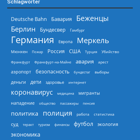
Schlagwörter
Беженцы
Deutsche Bahn
Бавария
Берлин
Бундесвер
Гамбург
Германия
Меркель
Европа
Россия
США
Мюнхен
Пожар
Турция
Убийство
авария
арест
Франкфурт
Франкфурт-на-Майне
безопасность
аэропорт
выборы
бундестаг
дети
деньги
здоровье
интернет
коронавирус
мигранты
медицина
нападение
общество
пассажиры
пенсия
полиция
политика
работа
статистика
футбол
суд
экология
теракт
туризм
финансы
экономика