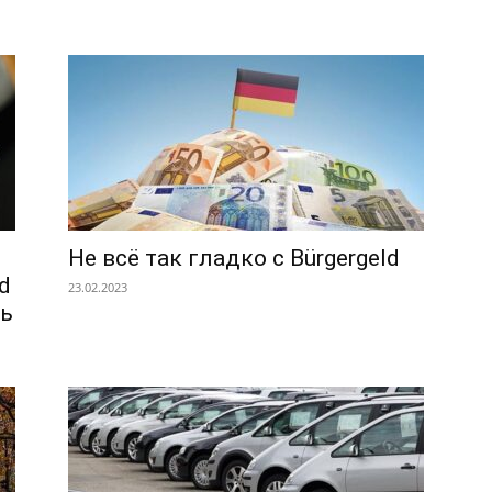
Не всё так гладко с Bürgergeld
d
23.02.2023
ть