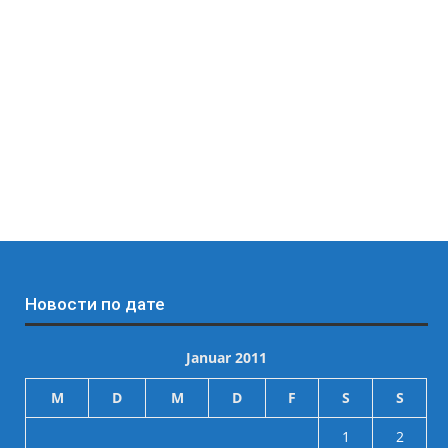
Новости по дате
Januar 2011
M
D
M
D
F
S
S
1
2