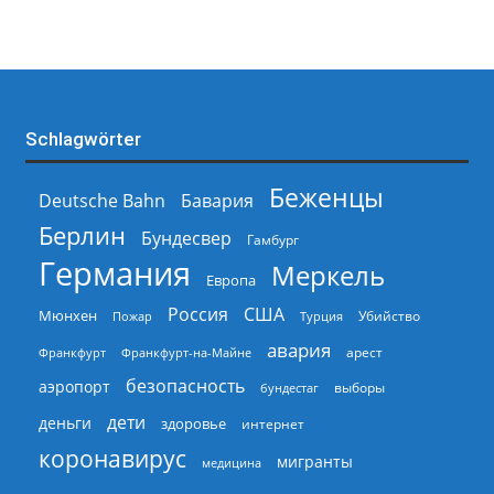
Schlagwörter
Беженцы
Deutsche Bahn
Бавария
Берлин
Бундесвер
Гамбург
Германия
Меркель
Европа
Россия
США
Мюнхен
Пожар
Турция
Убийство
авария
арест
Франкфурт
Франкфурт-на-Майне
безопасность
аэропорт
выборы
бундестаг
дети
деньги
здоровье
интернет
коронавирус
мигранты
медицина