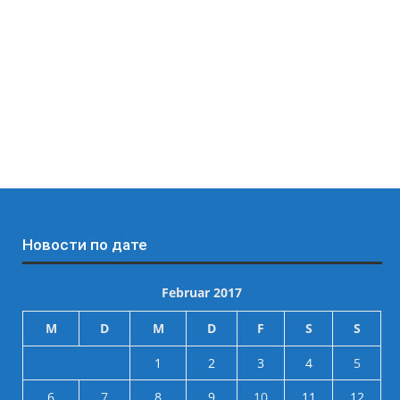
Новости по дате
Februar 2017
M
D
M
D
F
S
S
1
2
3
4
5
6
7
8
9
10
11
12