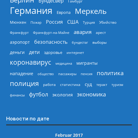
Бундесвер
Гамбург
Германия
Меркель
Европа
Россия
США
Мюнхен
Пожар
Турция
Убийство
авария
арест
Франкфурт
Франкфурт-на-Майне
безопасность
аэропорт
выборы
бундестаг
дети
деньги
здоровье
интернет
коронавирус
мигранты
медицина
политика
нападение
общество
пассажиры
пенсия
полиция
суд
работа
статистика
теракт
туризм
экономика
футбол
экология
финансы
Новости по дате
Februar 2017