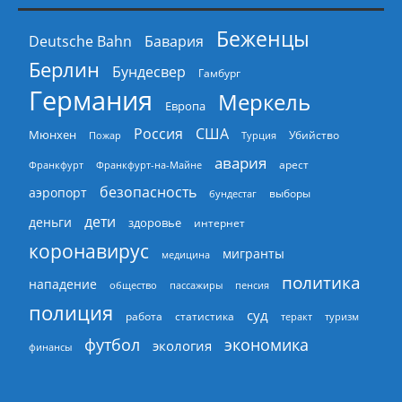
Беженцы
Deutsche Bahn
Бавария
Берлин
Бундесвер
Гамбург
Германия
Меркель
Европа
Россия
США
Мюнхен
Пожар
Турция
Убийство
авария
арест
Франкфурт
Франкфурт-на-Майне
безопасность
аэропорт
выборы
бундестаг
дети
деньги
здоровье
интернет
коронавирус
мигранты
медицина
политика
нападение
общество
пассажиры
пенсия
полиция
суд
работа
статистика
теракт
туризм
экономика
футбол
экология
финансы