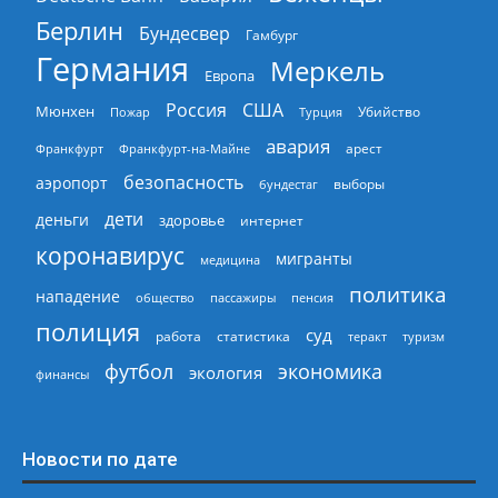
Берлин
Бундесвер
Гамбург
Германия
Меркель
Европа
Россия
США
Мюнхен
Пожар
Турция
Убийство
авария
арест
Франкфурт
Франкфурт-на-Майне
безопасность
аэропорт
выборы
бундестаг
дети
деньги
здоровье
интернет
коронавирус
мигранты
медицина
политика
нападение
общество
пассажиры
пенсия
полиция
суд
работа
статистика
теракт
туризм
экономика
футбол
экология
финансы
Новости по дате