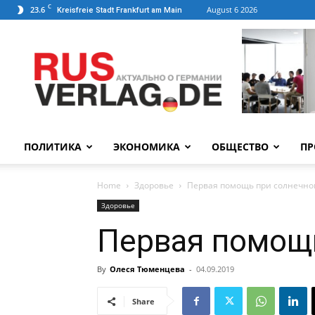
C
23.6
August 6 2026
Kreisfreie Stadt Frankfurt am Main
ПОЛИТИКА
ЭКОНОМИКА
ОБЩЕСТВО
ПР
Home
Здоровье
Первая помощь при солнечно
Здоровье
Первая помощь
By
Олеся Тюменцева
-
04.09.2019
Share