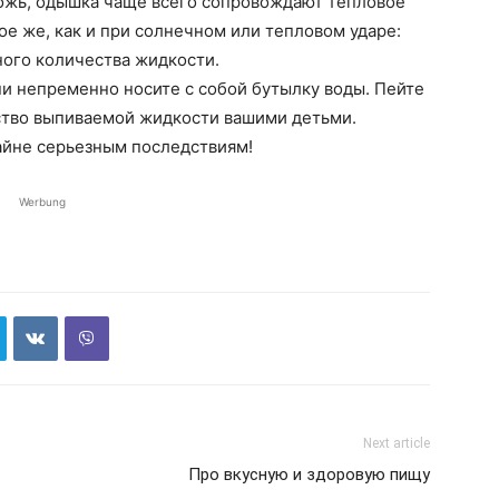
рожь, одышка чаще всего сопровождают тепловое
ое же, как и при солнечном или тепловом ударе:
ного количества жидкости.
ни непременно носите с собой бутылку воды. Пейте
ство выпиваемой жидкости вашими детьми.
айне серьезным последствиям!
Werbung
Next article
Про вкусную и здоровую пищу