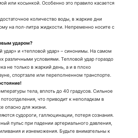
мой или косынкой. Особенно это правило касается
 достаточное количество воды, в жаркие дни
рму на пол-литра жидкости. Непременно носите с
ловым ударом?
й удар» и «тепловой удар» – синонимы. На самом
ных различными условиями. Тепловой удар гораздо
ка не только в жаркий день, а и в плохо
уне, спортзале или переполненном транспорте.
остояние!
емпературы тела, вплоть до 40 градусов. Сильное
потоотделения, что приводит к неполадкам в
же опасно для жизни.
яются судороги, галлюцинации, потеря сознания.
ный пульс при падении артериального давления,
иливания и изнеможения. Будьте внимательны к