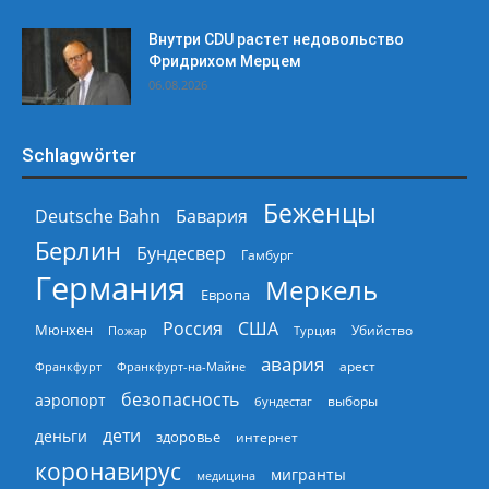
Внутри CDU растет недовольство
Фридрихом Мерцем
06.08.2026
Schlagwörter
Беженцы
Deutsche Bahn
Бавария
Берлин
Бундесвер
Гамбург
Германия
Меркель
Европа
Россия
США
Мюнхен
Пожар
Турция
Убийство
авария
арест
Франкфурт
Франкфурт-на-Майне
безопасность
аэропорт
выборы
бундестаг
дети
деньги
здоровье
интернет
коронавирус
мигранты
медицина