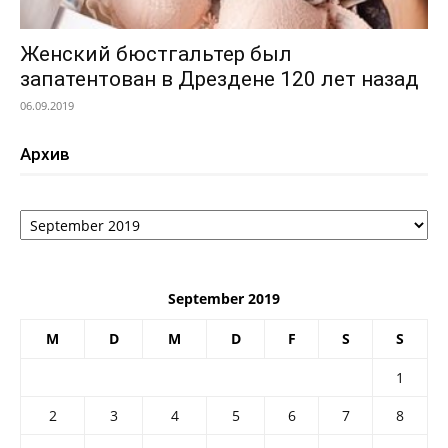
Женский бюстгальтер был
запатентован в Дрездене 120 лет назад
06.09.2019
Архив
Архив
September 2019
M
D
M
D
F
S
S
1
2
3
4
5
6
7
8