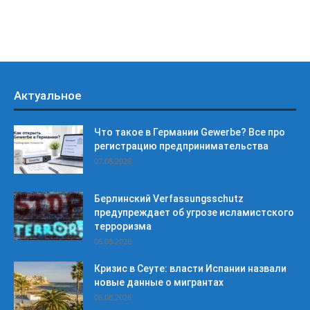
Актуальное
Что такое в Германии Gewerbe? Все про
регистрацию предпринимательства
07.08.2026
Берлинский Verfassungsschutz
предупреждает об угрозе исламистского
терроризма
06.08.2026
Кризис в Сеуте: власти Испании назвали
новые данные о мигрантах
06.08.2026