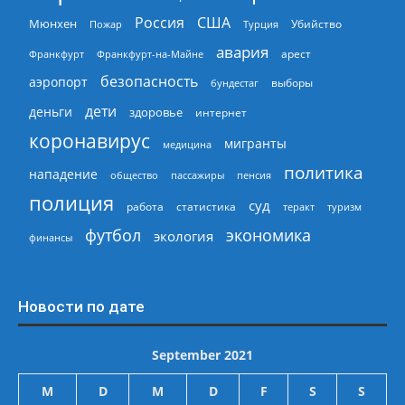
Россия
США
Мюнхен
Пожар
Турция
Убийство
авария
арест
Франкфурт
Франкфурт-на-Майне
безопасность
аэропорт
выборы
бундестаг
дети
деньги
здоровье
интернет
коронавирус
мигранты
медицина
политика
нападение
общество
пассажиры
пенсия
полиция
суд
работа
статистика
теракт
туризм
экономика
футбол
экология
финансы
Новости по дате
September 2021
M
D
M
D
F
S
S