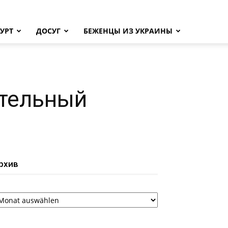
УРТ
ДОСУГ
БЕЖЕНЦЫ ИЗ УКРАИНЫ
ательный
рхив
рхив