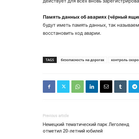
действует для всех вновь зарегистриров
Память данных об авариях (чёрный ящик
будут иметь память данных, так называ
восстановить ход аварии.
TAGS
безопасность на дорогах
контроль скоро
Previous article
Немецкий тематический парк Леголенд
отметил 20-летний юбилей