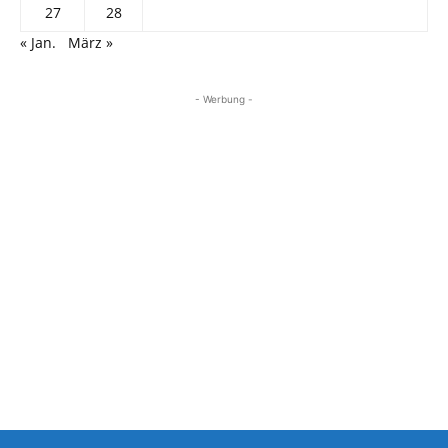
27
28
« Jan.
März »
- Werbung -