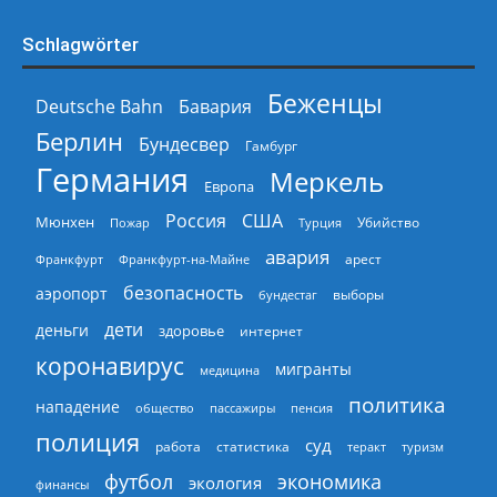
Schlagwörter
Беженцы
Deutsche Bahn
Бавария
Берлин
Бундесвер
Гамбург
Германия
Меркель
Европа
Россия
США
Мюнхен
Пожар
Турция
Убийство
авария
арест
Франкфурт
Франкфурт-на-Майне
безопасность
аэропорт
выборы
бундестаг
дети
деньги
здоровье
интернет
коронавирус
мигранты
медицина
политика
нападение
общество
пассажиры
пенсия
полиция
суд
работа
статистика
теракт
туризм
экономика
футбол
экология
финансы