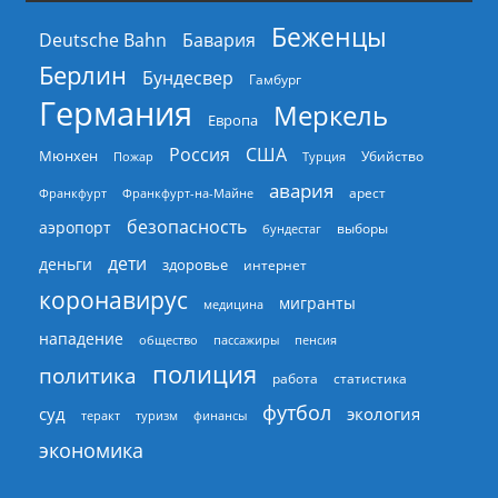
Беженцы
Deutsche Bahn
Бавария
Берлин
Бундесвер
Гамбург
Германия
Меркель
Европа
Россия
США
Мюнхен
Пожар
Турция
Убийство
авария
арест
Франкфурт
Франкфурт-на-Майне
безопасность
аэропорт
выборы
бундестаг
дети
деньги
здоровье
интернет
коронавирус
мигранты
медицина
нападение
общество
пассажиры
пенсия
полиция
политика
работа
статистика
футбол
суд
экология
теракт
туризм
финансы
экономика