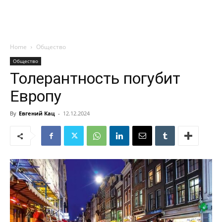
Home
Общество
Общество
Толерантность погубит
Европу
By
Евгений Кац
-
12.12.2024