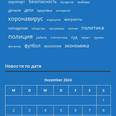
безопасность
аэропорт
выборы
бундестаг
дети
деньги
здоровье
интернет
коронавирус
мигранты
медицина
политика
нападение
общество
пассажиры
пенсия
полиция
суд
работа
статистика
теракт
туризм
экономика
футбол
экология
финансы
Новости по дате
Dezember 2024
M
D
M
D
F
S
S
1
2
3
4
5
6
7
8