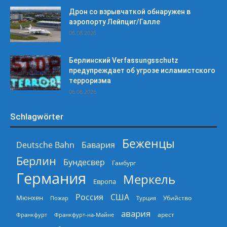
Дрон со взрывчаткой обнаружен в
аэропорту Лейпциг/Галле
06.08.2026
Берлинский Verfassungsschutz
предупреждает об угрозе исламистского
терроризма
06.08.2026
Schlagwörter
Беженцы
Deutsche Bahn
Бавария
Берлин
Бундесвер
Гамбург
Германия
Меркель
Европа
Россия
США
Мюнхен
Пожар
Турция
Убийство
авария
арест
Франкфурт
Франкфурт-на-Майне