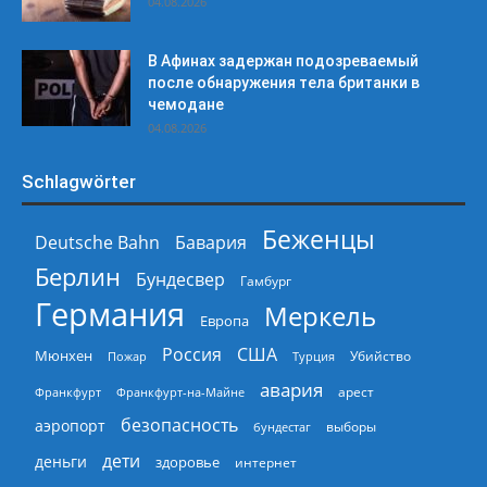
04.08.2026
В Афинах задержан подозреваемый
после обнаружения тела британки в
чемодане
04.08.2026
Schlagwörter
Беженцы
Deutsche Bahn
Бавария
Берлин
Бундесвер
Гамбург
Германия
Меркель
Европа
Россия
США
Мюнхен
Пожар
Турция
Убийство
авария
арест
Франкфурт
Франкфурт-на-Майне
безопасность
аэропорт
выборы
бундестаг
дети
деньги
здоровье
интернет