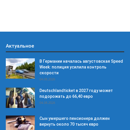
Актуальное
В Германии началась августовская Speed
Week: полиция усилила контроль
скорости
04.08.2026
Deutschlandticket в 2027 году может
подорожать до 66,40 евро
04.08.2026
Сын умершего пенсионера должен
вернуть около 70 тысяч евро