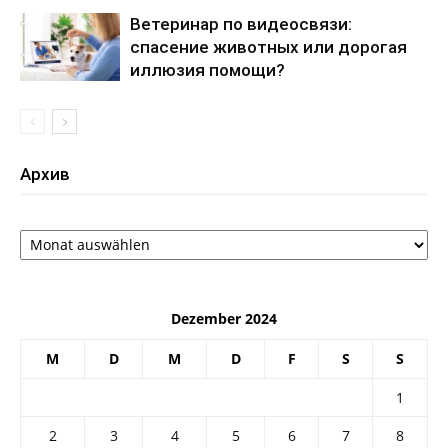
Ветеринар по видеосвязи:
спасение животных или дорогая
иллюзия помощи?
Архив
Архив
Dezember 2024
M
D
M
D
F
S
S
1
2
3
4
5
6
7
8