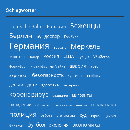
Schlagwörter
Беженцы
Deutsche Bahn
Бавария
Берлин
Бундесвер
Гамбург
Германия
Меркель
Европа
Россия
США
Мюнхен
Пожар
Турция
Убийство
авария
арест
Франкфурт
Франкфурт-на-Майне
безопасность
аэропорт
выборы
бундестаг
дети
деньги
здоровье
интернет
коронавирус
мигранты
медицина
политика
нападение
общество
пассажиры
пенсия
полиция
суд
работа
статистика
теракт
туризм
экономика
футбол
экология
финансы