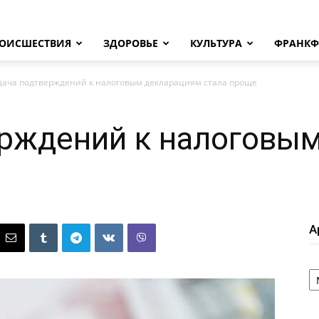
ОИСШЕСТВИЯ
ЗДОРОВЬЕ
КУЛЬТУРА
ФРАНКФ
дача подтверждений к налоговым декларациям стала проще
ерждений к налоговы
А
А