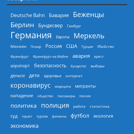
Беженцы
Deutsche Bahn
Бавария
Берлин
Бундесвер
Гамбург
Германия
Меркель
Европа
Россия
США
Мюнхен
Пожар
Турция
Убийство
авария
арест
Франкфурт
Франкфурт-на-Майне
безопасность
аэропорт
выборы
бундестаг
дети
деньги
здоровье
интернет
коронавирус
мигранты
медицина
нападение
общество
пассажиры
пенсия
полиция
политика
работа
статистика
футбол
суд
экология
теракт
туризм
финансы
экономика