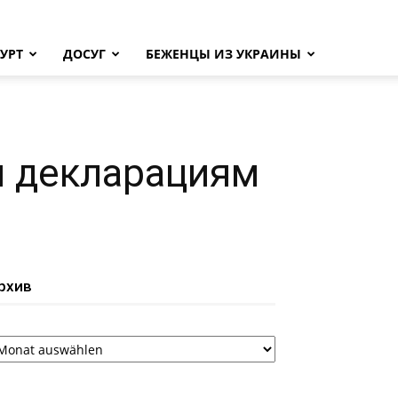
УРТ
ДОСУГ
БЕЖЕНЦЫ ИЗ УКРАИНЫ
м декларациям
рхив
рхив