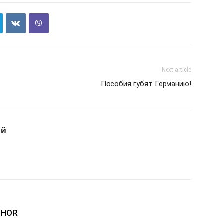
Next article
Пособия губят Германию!
ий
THOR