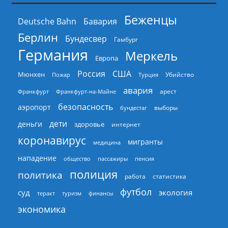
Беженцы
Deutsche Bahn
Бавария
Берлин
Бундесвер
Гамбург
Германия
Меркель
Европа
Россия
США
Мюнхен
Пожар
Турция
Убийство
авария
арест
Франкфурт
Франкфурт-на-Майне
безопасность
аэропорт
выборы
бундестаг
дети
деньги
здоровье
интернет
коронавирус
мигранты
медицина
нападение
общество
пассажиры
пенсия
полиция
политика
работа
статистика
футбол
суд
экология
теракт
туризм
финансы
экономика