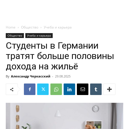
Home
Общество
Учеба и карьера
Общество
Учеба и карьера
Студенты в Германии
тратят больше половины
дохода на жильё
By
Александр Черкасский
-
29.08.2025