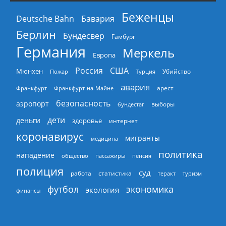
Беженцы
Deutsche Bahn
Бавария
Берлин
Бундесвер
Гамбург
Германия
Меркель
Европа
Россия
США
Мюнхен
Пожар
Турция
Убийство
авария
арест
Франкфурт
Франкфурт-на-Майне
безопасность
аэропорт
выборы
бундестаг
дети
деньги
здоровье
интернет
коронавирус
мигранты
медицина
политика
нападение
общество
пассажиры
пенсия
полиция
суд
работа
статистика
теракт
туризм
экономика
футбол
экология
финансы