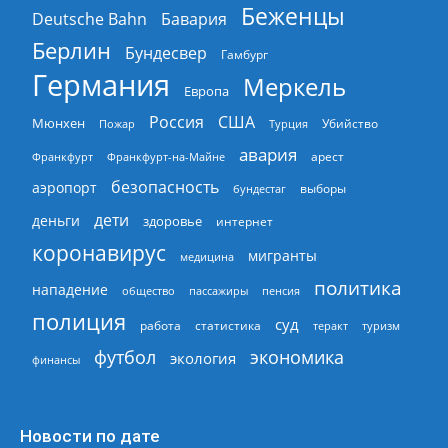
Беженцы
Deutsche Bahn
Бавария
Берлин
Бундесвер
Гамбург
Германия
Меркель
Европа
Россия
США
Мюнхен
Пожар
Турция
Убийство
авария
арест
Франкфурт
Франкфурт-на-Майне
безопасность
аэропорт
выборы
бундестаг
дети
деньги
здоровье
интернет
коронавирус
мигранты
медицина
политика
нападение
общество
пассажиры
пенсия
полиция
суд
работа
статистика
теракт
туризм
экономика
футбол
экология
финансы
Новости по дате