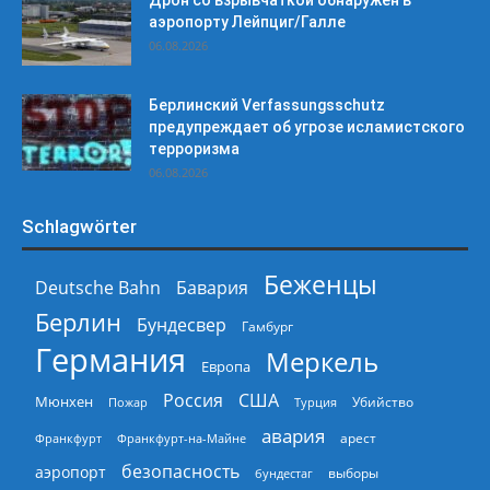
аэропорту Лейпциг/Галле
06.08.2026
Берлинский Verfassungsschutz
предупреждает об угрозе исламистского
терроризма
06.08.2026
Schlagwörter
Беженцы
Deutsche Bahn
Бавария
Берлин
Бундесвер
Гамбург
Германия
Меркель
Европа
Россия
США
Мюнхен
Пожар
Турция
Убийство
авария
арест
Франкфурт
Франкфурт-на-Майне
безопасность
аэропорт
выборы
бундестаг