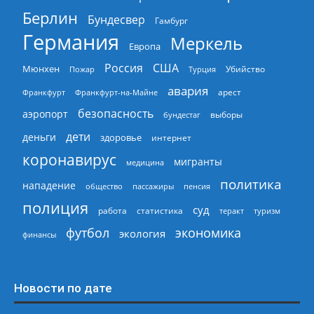
Берлин
Бундесвер
Гамбург
Германия
Меркель
Европа
Россия
США
Мюнхен
Пожар
Турция
Убийство
авария
арест
Франкфурт
Франкфурт-на-Майне
безопасность
аэропорт
выборы
бундестаг
дети
деньги
здоровье
интернет
коронавирус
мигранты
медицина
политика
нападение
общество
пассажиры
пенсия
полиция
суд
работа
статистика
теракт
туризм
экономика
футбол
экология
финансы
Новости по дате