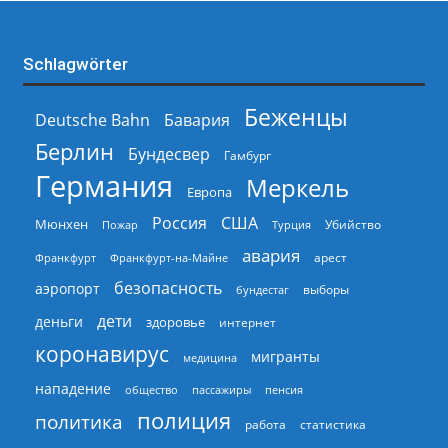
Schlagwörter
Беженцы
Deutsche Bahn
Бавария
Берлин
Бундесвер
Гамбург
Германия
Меркель
Европа
Россия
США
Мюнхен
Пожар
Турция
Убийство
авария
арест
Франкфурт
Франкфурт-на-Майне
безопасность
аэропорт
выборы
бундестаг
дети
деньги
здоровье
интернет
коронавирус
мигранты
медицина
нападение
общество
пассажиры
пенсия
полиция
политика
работа
статистика