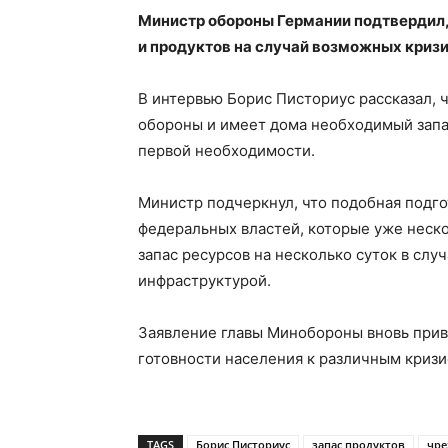
Министр обороны Германии подтвердил, 
и продуктов на случай возможных криз
В интервью Борис Писториус рассказал, 
обороны и имеет дома необходимый запас
первой необходимости.
Министр подчеркнул, что подобная подг
федеральных властей, которые уже неск
запас ресурсов на несколько суток в слу
инфраструктурой.
Заявление главы Минобороны вновь прив
готовности населения к различным криз
TAGS
Борис Писториус
запас продуктов
чре