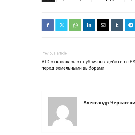
Previous article
AfD отказалась от публичных дебатов с B
перед земельными выборами
Александр Черкасск