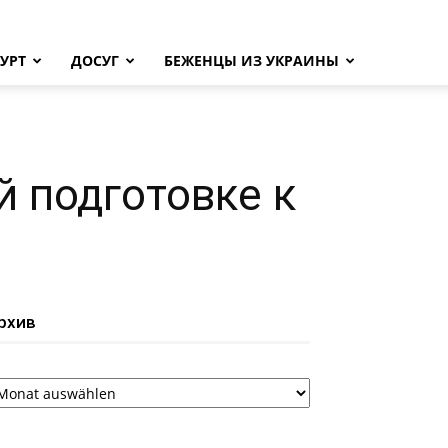
УРТ
ДОСУГ
БЕЖЕНЦЫ ИЗ УКРАИНЫ
й подготовке к
рхив
рхив