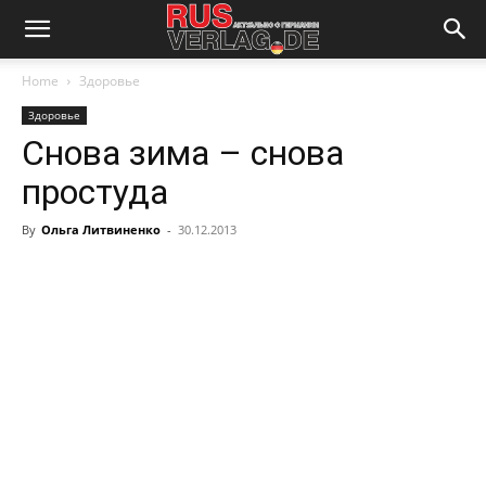
Home
Здоровье
Здоровье
Снова зима – снова
простуда
By
Ольга Литвиненко
-
30.12.2013