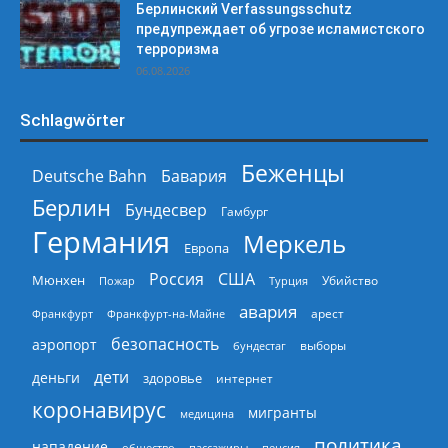
Берлинский Verfassungsschutz
предупреждает об угрозе исламистского
терроризма
06.08.2026
Schlagwörter
Беженцы
Deutsche Bahn
Бавария
Берлин
Бундесвер
Гамбург
Германия
Меркель
Европа
Россия
США
Мюнхен
Пожар
Турция
Убийство
авария
арест
Франкфурт
Франкфурт-на-Майне
безопасность
аэропорт
выборы
бундестаг
дети
деньги
здоровье
интернет
коронавирус
мигранты
медицина
политика
нападение
общество
пассажиры
пенсия