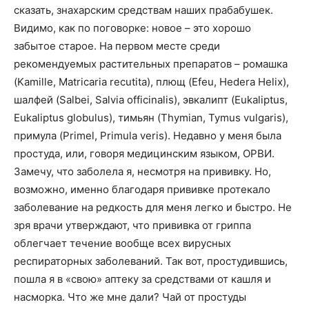
сказать, знахарским средствам наших прабабушек.
Видимо, как по поговорке: новое – это хорошо
забытое старое. На первом месте среди
рекомендуемых растительных препаратов – ромашка
(Kamille, Matricaria recutita), плющ (Efeu, Hedera Helix),
шалфей (Salbei, Salvia officinalis), эвкалипт (Eukaliptus,
Eukaliptus globulus), тимьян (Thymian, Tymus vulgaris),
примула (Primel, Primula veris). Недавно у меня была
простуда, или, говоря медицинским языком, ОРВИ.
Замечу, что заболела я, несмотря на прививку. Но,
возможно, именно благодаря прививке протекало
заболевание на редкость для меня легко и быстро. Не
зря врачи утверждают, что прививка от гриппа
облегчает течение вообще всех вирусных
респираторных заболеваний. Так вот, простудившись,
пошла я в «свою» аптеку за средствами от кашля и
насморка. Что же мне дали? Чай от простуды