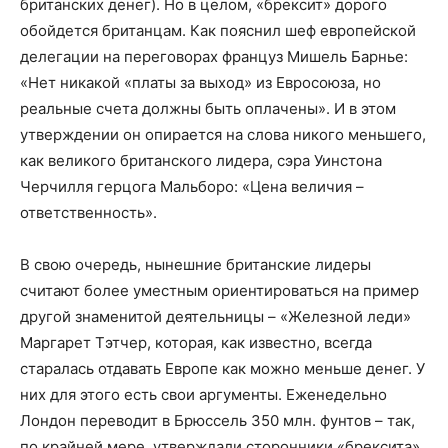
британских денег). Но в целом, «брексит» дорого
обойдется британцам. Как пояснил шеф европейской
делегации на переговорах француз Мишель Барнье:
«Нет никакой «платы за выход» из Евросоюза, но
реальные счета должны быть оплачены». И в этом
утверждении он опирается на слова никого меньшего,
как великого британского лидера, сэра Уинстона
Черчилля герцога Мальборо: «Цена величия –
ответственность».
В свою очередь, нынешние британские лидеры
считают более уместным ориентироваться на пример
другой знаменитой деятельницы – «Железной леди»
Маргарет Тэтчер, которая, как известно, всегда
старалась отдавать Европе как можно меньше денег. У
них для этого есть свои аргументы. Еженедельно
Лондон переводит в Брюссель 350 млн. фунтов – так,
по крайней мере, утверждали сторонники «брексита»