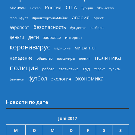
Россия
США
Мюнхен
Пожар
Турция
Убийство
авария
арест
Франкфурт
Франкфурт-на-Майне
безопасность
аэропорт
выборы
бундестаг
дети
деньги
здоровье
интернет
коронавирус
мигранты
медицина
политика
нападение
общество
пассажиры
пенсия
полиция
суд
работа
статистика
теракт
туризм
экономика
футбол
экология
финансы
Новости по дате
Juni 2017
M
D
M
D
F
S
S