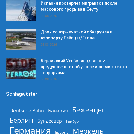
Испания проверяет мигрантов после
массового прорыва в Сеуту
06.08.2026
Дрон со взрывчаткой обнаружен в
аэропорту Лейпциг/Галле
06.08.2026
Берлинский Verfassungsschutz
предупреждает об угрозе исламистского
терроризма
06.08.2026
Schlagwörter
Беженцы
Deutsche Bahn
Бавария
Берлин
Бундесвер
Гамбург
Германия
Меркель
Европа