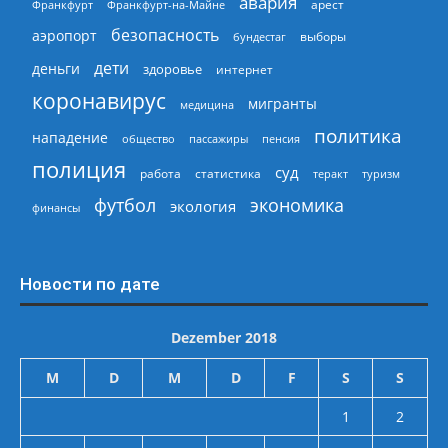
авария
арест
Франкфурт
Франкфурт-на-Майне
безопасность
аэропорт
выборы
бундестаг
дети
деньги
здоровье
интернет
коронавирус
мигранты
медицина
политика
нападение
общество
пассажиры
пенсия
полиция
суд
работа
статистика
теракт
туризм
экономика
футбол
экология
финансы
Новости по дате
Dezember 2018
M
D
M
D
F
S
S
1
2