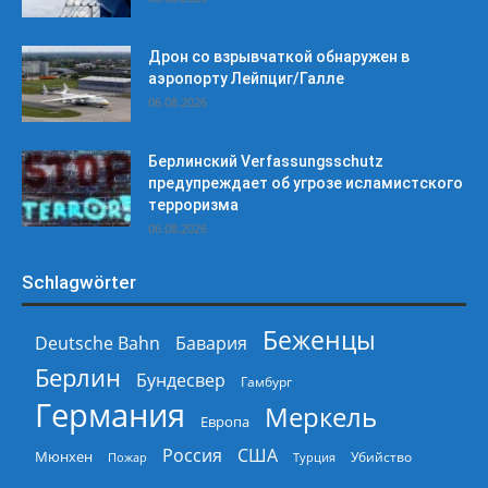
Дрон со взрывчаткой обнаружен в
аэропорту Лейпциг/Галле
06.08.2026
Берлинский Verfassungsschutz
предупреждает об угрозе исламистского
терроризма
06.08.2026
Schlagwörter
Беженцы
Deutsche Bahn
Бавария
Берлин
Бундесвер
Гамбург
Германия
Меркель
Европа
Россия
США
Мюнхен
Пожар
Турция
Убийство