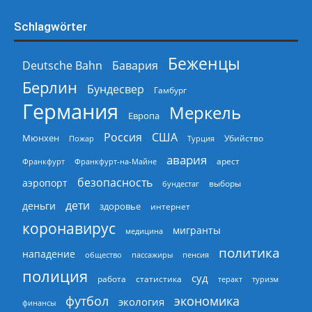
Schlagwörter
Беженцы
Deutsche Bahn
Бавария
Берлин
Бундесвер
Гамбург
Германия
Меркель
Европа
Россия
США
Мюнхен
Пожар
Турция
Убийство
авария
арест
Франкфурт
Франкфурт-на-Майне
безопасность
аэропорт
выборы
бундестаг
дети
деньги
здоровье
интернет
коронавирус
мигранты
медицина
политика
нападение
общество
пассажиры
пенсия
полиция
суд
работа
статистика
теракт
туризм
экономика
футбол
экология
финансы