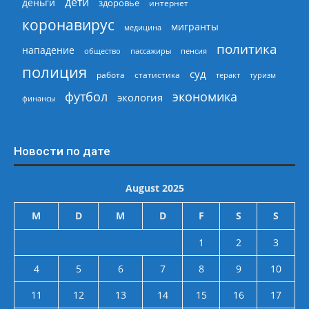
дети
деньги
здоровье
интернет
коронавирус
мигранты
медицина
политика
нападение
общество
пассажиры
пенсия
полиция
суд
работа
статистика
теракт
туризм
экономика
футбол
экология
финансы
Новости по дате
August 2025
M
D
M
D
F
S
S
1
2
3
4
5
6
7
8
9
10
11
12
13
14
15
16
17