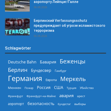
аэропорту Лейпциг/Галле
06.08.2026
Берлинский Verfassungsschutz
предупреждает об угрозе исламистского
терроризма
06.08.2026
Schlagwörter
Беженцы
Deutsche Bahn
Бавария
Берлин
Бундесвер
Гамбург
Германия
Меркель
Европа
Россия
США
Мюнхен
Пожар
Турция
Убийство
авария
арест
Франкфурт
Франкфурт-на-Майне
безопасность
аэропорт
выборы
бундестаг