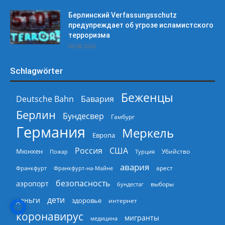
Берлинский Verfassungsschutz
предупреждает об угрозе исламистского
терроризма
06.08.2026
Schlagwörter
Беженцы
Deutsche Bahn
Бавария
Берлин
Бундесвер
Гамбург
Германия
Меркель
Европа
Россия
США
Мюнхен
Пожар
Турция
Убийство
авария
арест
Франкфурт
Франкфурт-на-Майне
безопасность
аэропорт
выборы
бундестаг
дети
деньги
здоровье
интернет
коронавирус
мигранты
медицина