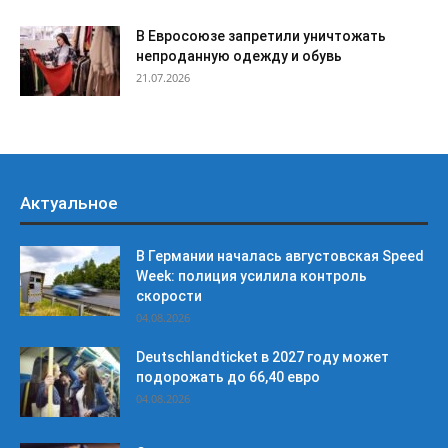
В Евросоюзе запретили уничтожать
непроданную одежду и обувь
21.07.2026
Актуальное
В Германии началась августовская Speed
Week: полиция усилила контроль
скорости
04.08.2026
Deutschlandticket в 2027 году может
подорожать до 66,40 евро
04.08.2026