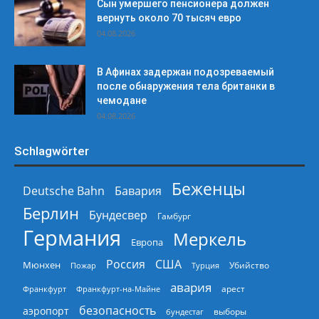
Сын умершего пенсионера должен
вернуть около 70 тысяч евро
04.08.2026
В Афинах задержан подозреваемый
после обнаружения тела британки в
чемодане
04.08.2026
Schlagwörter
Беженцы
Deutsche Bahn
Бавария
Берлин
Бундесвер
Гамбург
Германия
Меркель
Европа
Россия
США
Мюнхен
Пожар
Турция
Убийство
авария
арест
Франкфурт
Франкфурт-на-Майне
безопасность
аэропорт
выборы
бундестаг