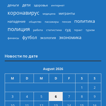
дети
деньги
здоровье
интернет
коронавирус
мигранты
медицина
политика
нападение
общество
пассажиры
пенсия
полиция
суд
работа
статистика
теракт
туризм
экономика
футбол
экология
финансы
Новости по дате
August 2026
M
D
M
D
F
S
S
1
2
3
4
5
6
7
8
9
10
11
12
13
14
15
16