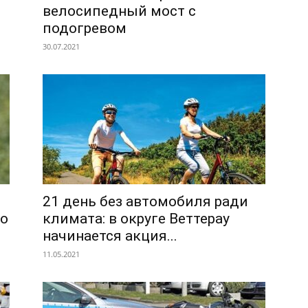
велосипедный мост с
подогревом
30.07.2021
й
21 день без автомобиля ради
го
климата: в округе Веттерау
начинается акция...
11.05.2021