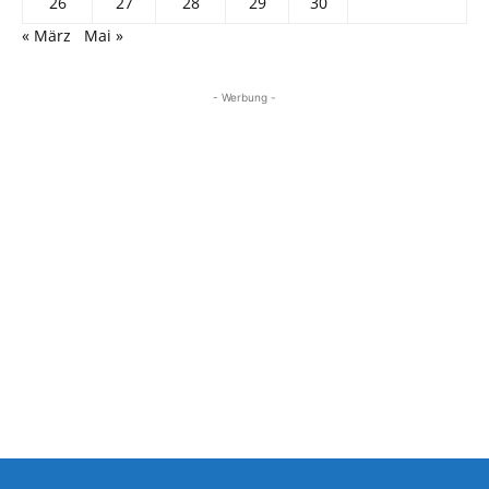
26
27
28
29
30
« März
Mai »
- Werbung -