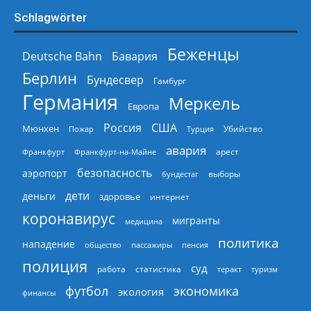
Schlagwörter
Беженцы
Deutsche Bahn
Бавария
Берлин
Бундесвер
Гамбург
Германия
Меркель
Европа
Россия
США
Мюнхен
Пожар
Турция
Убийство
авария
арест
Франкфурт
Франкфурт-на-Майне
безопасность
аэропорт
выборы
бундестаг
дети
деньги
здоровье
интернет
коронавирус
мигранты
медицина
политика
нападение
общество
пассажиры
пенсия
полиция
суд
работа
статистика
теракт
туризм
экономика
футбол
экология
финансы