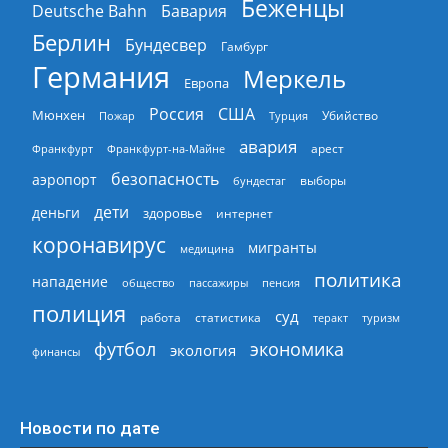
Беженцы
Deutsche Bahn
Бавария
Берлин
Бундесвер
Гамбург
Германия
Меркель
Европа
Россия
США
Мюнхен
Пожар
Турция
Убийство
авария
арест
Франкфурт
Франкфурт-на-Майне
безопасность
аэропорт
выборы
бундестаг
дети
деньги
здоровье
интернет
коронавирус
мигранты
медицина
политика
нападение
общество
пассажиры
пенсия
полиция
суд
работа
статистика
теракт
туризм
экономика
футбол
экология
финансы
Новости по дате