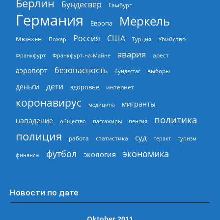
Берлин
Бундесвер
Гамбург
Германия
Меркель
Европа
Россия
США
Мюнхен
Пожар
Турция
Убийство
авария
арест
Франкфурт
Франкфурт-на-Майне
безопасность
аэропорт
выборы
бундестаг
дети
деньги
здоровье
интернет
коронавирус
мигранты
медицина
политика
нападение
общество
пассажиры
пенсия
полиция
суд
работа
статистика
теракт
туризм
экономика
футбол
экология
финансы
Новости по дате
Oktober 2011