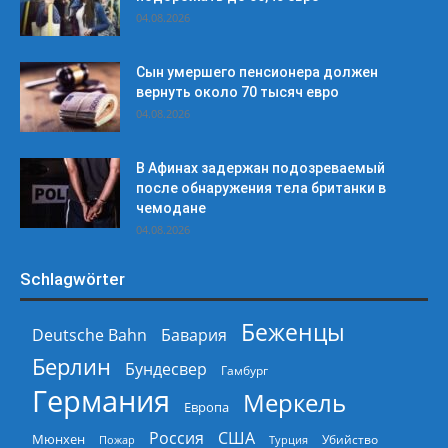
04.08.2026
Сын умершего пенсионера должен
вернуть около 70 тысяч евро
04.08.2026
В Афинах задержан подозреваемый
после обнаружения тела британки в
чемодане
04.08.2026
Schlagwörter
Беженцы
Deutsche Bahn
Бавария
Берлин
Бундесвер
Гамбург
Германия
Меркель
Европа
Россия
США
Мюнхен
Пожар
Турция
Убийство