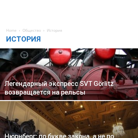
Home
Общество
История
ИСТОРИЯ
Легендарный экспресс SVT Görlitz
возвращается на рельсы
Нюрнберг: по букве закона, а не по