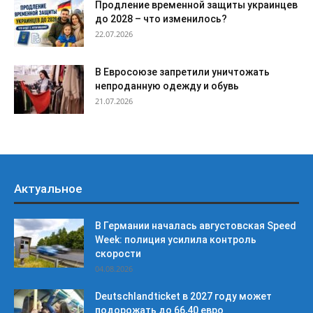
Продление временной защиты украинцев
до 2028 – что изменилось?
22.07.2026
В Евросоюзе запретили уничтожать
непроданную одежду и обувь
21.07.2026
Актуальное
В Германии началась августовская Speed
Week: полиция усилила контроль
скорости
04.08.2026
Deutschlandticket в 2027 году может
подорожать до 66,40 евро