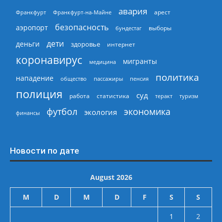
авария
арест
Франкфурт
Франкфурт-на-Майне
безопасность
аэропорт
выборы
бундестаг
дети
деньги
здоровье
интернет
коронавирус
мигранты
медицина
политика
нападение
общество
пассажиры
пенсия
полиция
суд
работа
статистика
теракт
туризм
экономика
футбол
экология
финансы
Новости по дате
August 2026
M
D
M
D
F
S
S
1
2